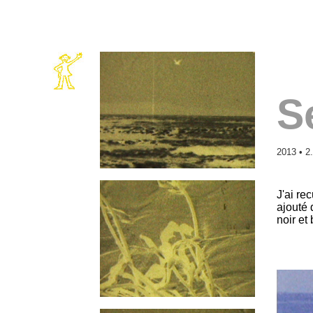
S
2013 • 2
J'ai re
ajouté 
noir et 