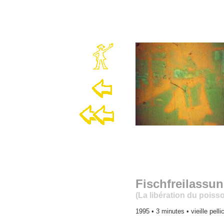
Fischfreilassu
(La libération du poiss
1995 • 3 minutes • vieille pell