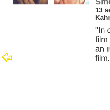
Sme
13 s
Kahn
"In 
film
an i
film.