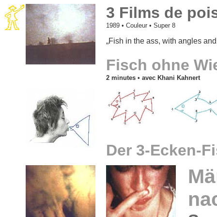
3 Films de poi
1989
• Couleur • Super 8
„Fish in the ass, with angles and 
Fisch ohne Wi
2 minutes •
avec Khani Kahnert
Der 3-Ecken-F
Mä
na